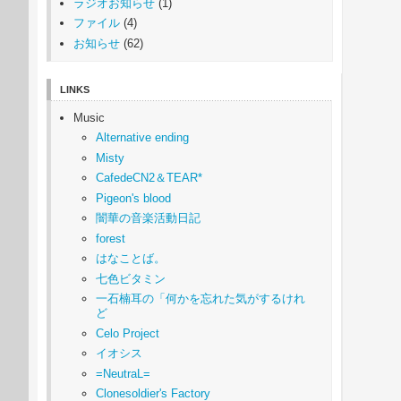
ラジオお知らせ
(1)
ファイル
(4)
お知らせ
(62)
LINKS
Music
Alternative ending
Misty
CafedeCN2＆TEAR*
Pigeon's blood
闇華の音楽活動日記
forest
はなことば。
七色ビタミン
一石楠耳の「何かを忘れた気がするけれ
ど
Celo Project
イオシス
=NeutraL=
Clonesoldier's Factory