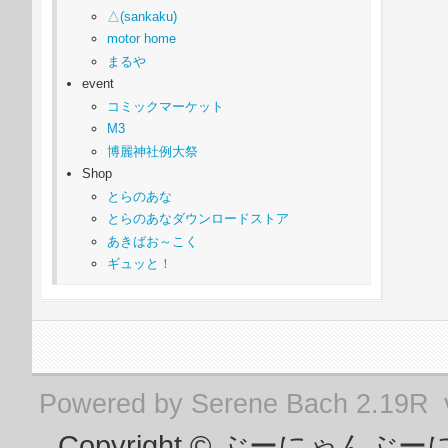
△(sankaku)
motor home
まるや
event
コミックマーケット
M3
博麗神社例大祭
Shop
とらのあな
とらのあなダウンロードストア
あきばお～こく
ギュッと！
Powered by
Serene Bach 2.19R
Copyright © ぶーにゃんぶーにょん